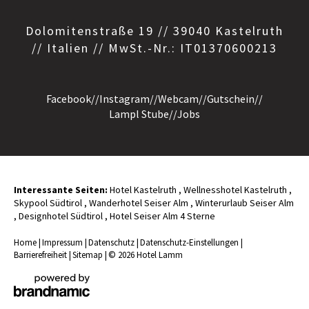
Dolomitenstraße 19 // 39040 Kastelruth
// Italien // MwSt.-Nr.: IT01370600213
Facebook
//
Instagram
//
Webcam
//
Gutschein
//
Lampl Stube
//
Jobs
Interessante Seiten:
Hotel Kastelruth
,
Wellnesshotel Kastelruth
,
Skypool Südtirol
,
Wanderhotel Seiser Alm
,
Winterurlaub Seiser Alm
,
Designhotel Südtirol
,
Hotel Seiser Alm 4 Sterne
Home
|
Impressum
|
Datenschutz
|
Datenschutz-Einstellungen
|
Barrierefreiheit
|
Sitemap
|
© 2026 Hotel Lamm