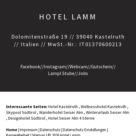
HOTEL LAMM
Dolomitenstraße 19 // 39040 Kastelruth
// Italien // MwSt.-Nr.: IT01370600213
Facebook
//
Instagram
//
Webcam
//
Gutschein
//
Lampl Stube
//
Jobs
Interessante Seiten:
Hotel Kastelruth
,
Wellnesshotel Kastelruth
,
Skypool Südtirol
,
Wanderhotel Seiser Alm
,
Winterurlaub Seiser Alm
,
Designhotel Südtirol
,
Hotel Seiser Alm 4 Sterne
Home
|
Impressum
|
Datenschutz
|
Datenschutz-Einstellungen
|
Barrierefreiheit
|
Sitemap
|
© 2026 Hotel Lamm