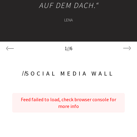
AUF DEM DACH.“
LENA
1
//
6
SOCIAL MEDIA WALL
Feed failed to load, check browser console for
more info