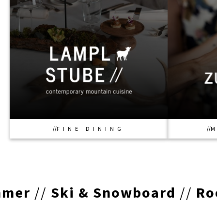
FINE DINING
//
Ski & Snowboard
//
Rooms