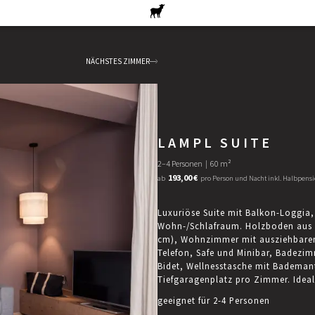
NÄCHSTES ZIMMER
LAMPL SUITE
2–4 Personen
|
60 m²
193,00 €
ab
pro Person und Nacht inkl. Halbpens
Luxuriöse Suite mit Balkon-Loggia
Wohn-/Schlafraum. Holzboden aus h
cm), Wohnzimmer mit ausziehbarem 
Telefon, Safe und Minibar, Badezi
Bidet, Wellnesstasche mit Bademan
Tiefgaragenplatz pro Zimmer. Ideal 
geeignet für 2-4 Personen