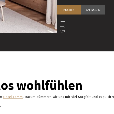
BUCHEN
ANFRAGEN
1
//
4
os wohlfühlen
 im
Hotel Lamm
. Darum kümmern wir uns mit viel Sorgfalt und exquisite
N