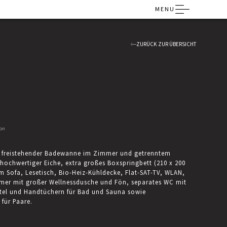
MENU
ZURÜCK ZUR ÜBERSICHT
ion
, freistehender Badewanne im Zimmer und getrenntem
ochwertiger Eiche, extra großes Boxspringbett (210 x 200
Sofa, Lesetisch, Bio-Heiz-Kühldecke, Flat-SAT-TV, WLAN,
mmer mit großer Wellnessdusche und Fön, separates WC mit
tel und Handtüchern für Bad und Sauna sowie
für Paare.