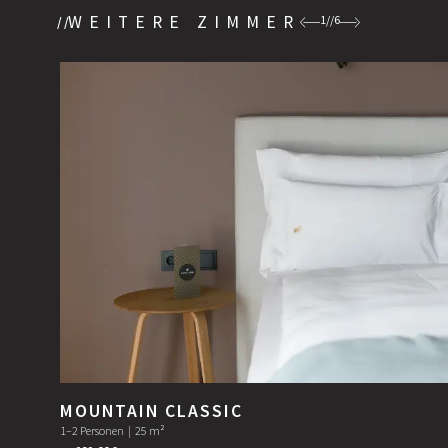
WEITERE ZIMMER
1
//
6
MOUNTAIN CLASSIC
1–2 Personen
|
25 m²