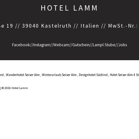
HOTEL LAMM
e 19 // 39040 Kastelruth // Italien // MwSt.-Nr.
Facebook
//
Instagram
//
Webcam
//
Gutschein
//
Lampl Stube
//
Jobs
rol
,
Wanderhotel Seiser Alm
,
Winterurlaub Seiser Alm
,
Designhotel Südtirol
,
Hotel Seiser Alm 4 S
p
|
© 2026 Hotel Lamm