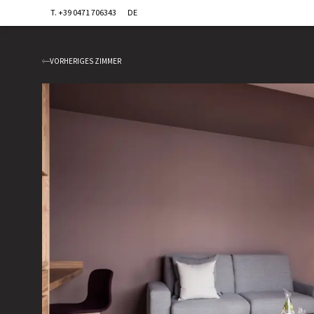
T. +39 0471 706343
DE
VORHERIGES ZIMMER