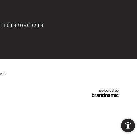
: IT01370600213
terne