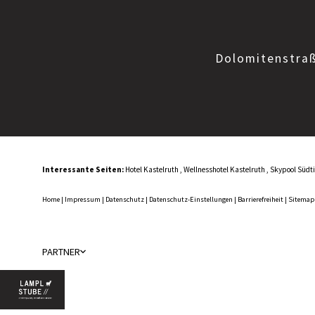
Dolomitenstraß
Interessante Seiten:
Hotel Kastelruth
,
Wellnesshotel Kastelruth
,
Skypool Südti
Home
|
Impressum
|
Datenschutz
|
Datenschutz-Einstellungen
|
Barrierefreiheit
|
Sitema
PARTNER